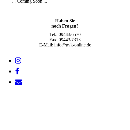
... Coming Soon ...
Haben Sie
noch Fragen?
Tel.:
09443/6570
Fax:
09443/7313
E-Mail:
info@gvk-online.de