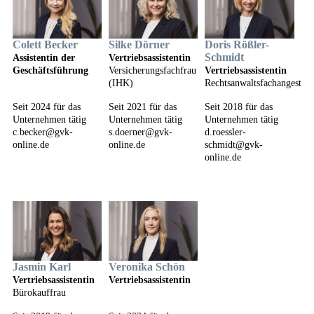
Colett Becker
Silke Dörner
Doris Rößler-
Schmidt
Assistentin der
Vertriebsassistentin
Geschäftsführung
Versicherungsfachfrau
Vertriebsassistentin
(IHK)
Rechtsanwaltsfachangestell
Seit 2024 für das
Seit 2021 für das
Seit 2018 für das
Unternehmen tätig
Unternehmen tätig
Unternehmen tätig
c.becker@gvk-
s.doerner@gvk-
d.roessler-
online.de
online.de
schmidt@gvk-
online.de
Jasmin Karl
Veronika Schön
Vertriebsassistentin
Vertriebsassistentin
Bürokauffrau